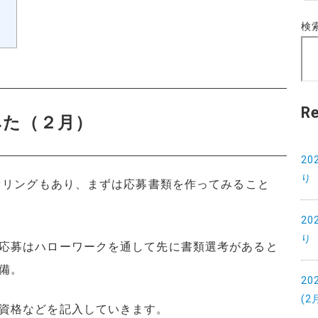
テ
ゴ
検
リ
ー
R
みた（２月）
2
り
ンセリングもあり、まずは応募書類を作ってみること
2
り
応募はハローワークを通して先に書類選考があると
備。
2
(2
資格などを記入していきます。