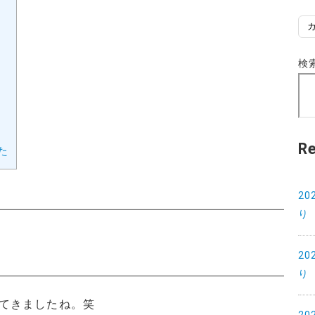
カ
テ
ゴ
検
リ
ー
R
た
2
り
2
り
てきましたね。笑