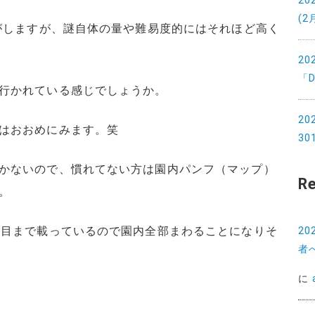
2
(2
気がしますが、謎自体の量や難易度的にはそれほど高く
2
「D
行かれている感じでしょうか。
2
はおおめにみます。笑
3
かないので、慣れてない方は園内パンフ（マップ）
R
。
丁目まで載っているので園内全部まわることになりそ
2
者
に