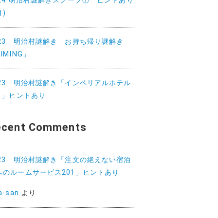
024 明治村謎解きスクープ① ヒントあり
月)
023 明治村謎解き お持ち帰り謎解き
IMING」
023 明治村謎解き「インペリアルホテル
01」ヒントあり
ecent Comments
023 明治村謎解き「注文の絶えない宿泊
へのルームサービス201」ヒントあり
a-san
より