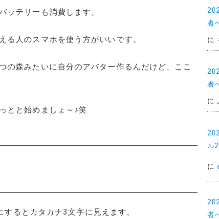
2
バッテリーも消費します。
者
える人のスマホを使う方がいいです。
に
つの森みたいに自分のアバター作るんだけど、ここ
2
者
に
っとと始めましょ～♪笑
2
ル
に
2
ようにするとカタカナ3文字に見えます。
者