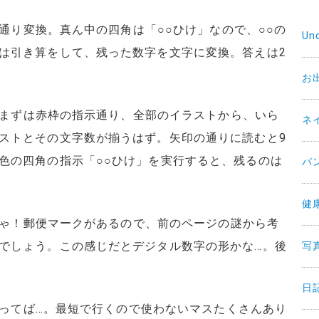
指示通り変換。真ん中の四角は「○○ひけ」なので、○○の
Un
は引き算をして、残った数字を文字に変換。答えは2
お
ね。まずは赤枠の指示通り、全部のイラストから、いら
ネ
ストとその文字数が揃うはず。矢印の通りに読むと9
色の四角の指示「○○ひけ」を実行すると、残るのは
バ
健
んじゃ！郵便マークがあるので、前のページの謎から考
でしょう。この感じだとデジタル数字の形かな…。後
写
日
んだってば…。最短で行くので使わないマスたくさんあり