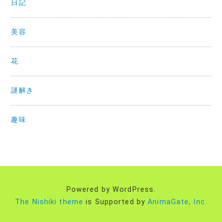
日記
美容
花
謎解き
趣味
Powered by WordPress.
The Nishiki theme
is Supported by
AnimaGate, Inc.