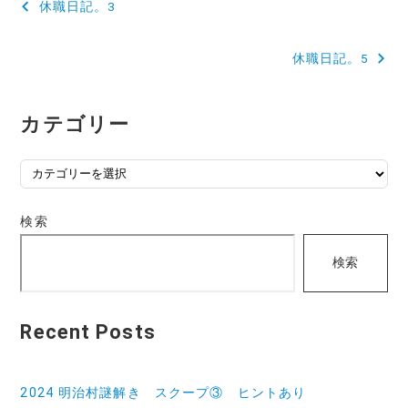
休職日記。3
稿
休職日記。5
ナ
ビ
カテゴリー
ゲ
ー
カ
テ
シ
ゴ
検索
ョ
リ
ン
検索
ー
Recent Posts
2024 明治村謎解き スクープ③ ヒントあり